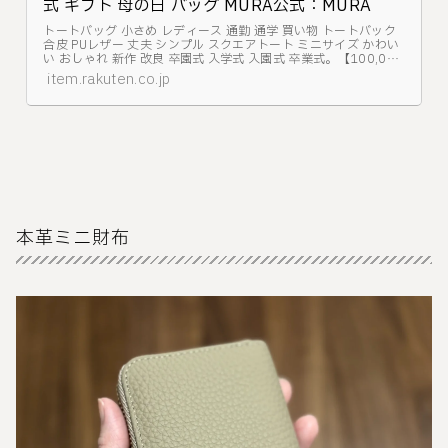
式 ギフト 母の日 バッグ MURA公式：MURA
トートバッグ 小さめ レディース 通勤 通学 買い物 トートバック
合皮 PUレザー 丈夫 シンプル スクエアトート ミニサイズ かわい
い おしゃれ 新作 改良 卒園式 入学式 入園式 卒業式。【100,000
個販売 １位】トートバッグ レディース 小さめ ミニトート かわ
item.rakuten.co.jp
いい ...
本革ミニ財布