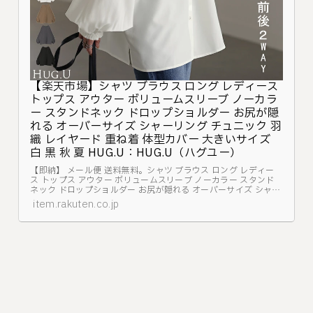
【楽天市場】シャツ ブラウス ロング レディース
トップス アウター ボリュームスリーブ ノーカラ
ー スタンドネック ドロップショルダー お尻が隠
れる オーバーサイズ シャーリング チュニック 羽
織 レイヤード 重ね着 体型カバー 大きいサイズ
白 黒 秋 夏 HUG.U：HUG.U（ハグユー）
【即納】 メール便 送料無料。シャツ ブラウス ロング レディー
ス トップス アウター ボリュームスリーブ ノーカラー スタンド
ネック ドロップショルダー お尻が隠れる オーバーサイズ シャー
リング チュニック 羽織 レイヤード 重ね着 体型カバー 大きいサ
item.rakuten.co.jp
イズ 白 黒 秋 夏 ...