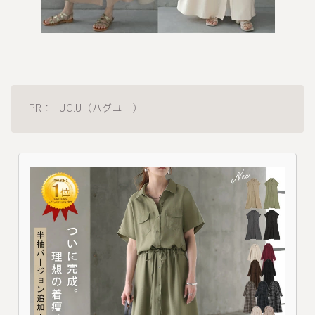
PR：HUG.U（ハグユー）