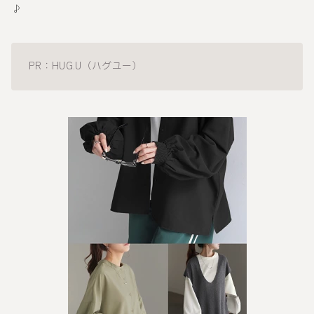
♪
PR：HUG.U（ハグユー）