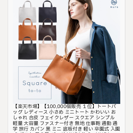
【楽天市場】【100,000個販売 １位】トートバ
ッグ レディース 小さめ ミニトート かわいい お
しゃれ 合皮 フェイクレザー スクエア シンプル
軽量 大容量 ファスナー付き 無地 仕事鞄 通勤 通
学 旅行 カバン 黒 ミニ 底板付き 軽い 卒園式 入園