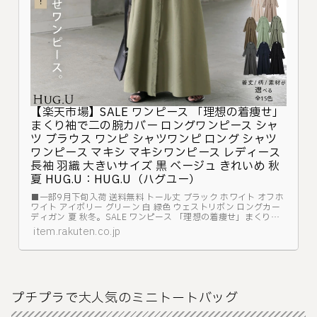
【楽天市場】SALE ワンピース 「理想の着痩せ」
まくり袖で二の腕カバー ロングワンピース シャ
ツ ブラウス ワンピ シャツワンピ ロング シャツ
ワンピース マキシ マキシワンピース レディース
長袖 羽織 大きいサイズ 黒 ベージュ きれいめ 秋
夏 HUG.U：HUG.U（ハグユー）
■一部9月下旬入荷 送料無料 トール丈 ブラック ホワイト オフホ
ワイト アイボリー グリーン 白 緑色 ウェストリボン ロングカー
ディガン 夏 秋冬。SALE ワンピース 「理想の着痩せ」まくり袖
で二の腕カバー ロングワンピース シャツ ブラウス ワンピ シャ
item.rakuten.co.jp
ツワンピ ロング ...
プチプラで大人気のミニトートバッグ