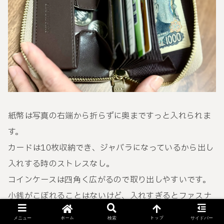
紙幣は写真の右端から折らずに奥まですっと入れられま
す。
カードは10枚収納でき、ジャバラになっているから出し
入れする時のストレスなし。
コインケースは四角く広がるので取り出しやすいです。
小銭がこぼれることはないけど、入れすぎるとファスナ
ーが少し締めにくいかな？
ホーム
トップ
メニュー
検索
サイドバー